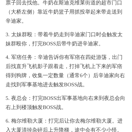
票子回去找他。牛奶在斯迪克维莱街道的超市门口
（大桥左侧）靠近牛奶篮子用抓投举起来带走送到
辛迪家。
3. 太妹群殴：带着牛奶走到辛迪家门口时会触发太
妹群殴你，打完BOSS后带牛奶进辛迪家。
4. 军痞任务：辛迪告诉你有军痞在四处游荡，出门
后找直升飞机影子跟着走，打掉飞机上下来的军痞
得到狗牌，收集一定数量（通常6个）后辛迪家向右
走找到军事基地进去触发BOSS战。
5. 夜总会：打完BOSS出军事基地向右来到夜总会向
右上到楼顶触发BOSS战。
6. 梅尔维勒大厦：打完后让你去梅尔维勒大厦。进
入大厦清掉杂碎后上升降梯，途中会有不少小怪。