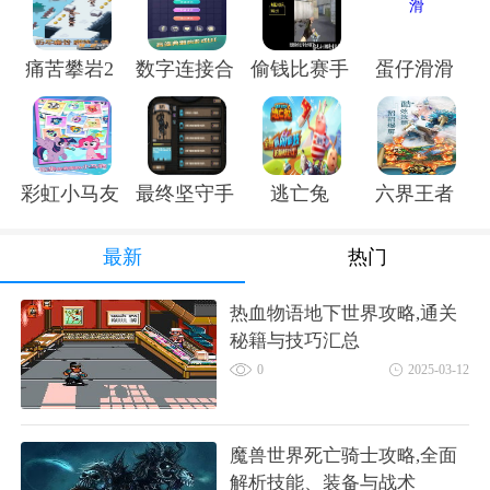
痛苦攀岩2
数字连接合并手游
偷钱比赛手游
蛋仔滑滑
彩虹小马友谊的魔法
最终坚守手游
逃亡兔
六界王者
最新
热门
热血物语地下世界攻略,通关
秘籍与技巧汇总
0
2025-03-12
魔兽世界死亡骑士攻略,全面
解析技能、装备与战术