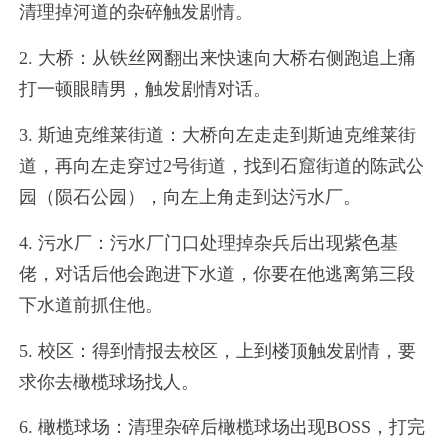
清理掉河道的杂碎触发剧情。
2. 大桥：从铁丝网翻出来快速向大桥右侧跑追上痛
打一顿眼睛男，触发剧情对话。
3. 斯迪克维莱街道：大桥向左走走到斯迪克维莱街
道，再向左走穿过2号街道，找到石窟街道的陈武公
园（陨石公园），向左上角走到达污水厂。
4. 污水厂：污水厂门口处理掉杂兵后出现紫色基
佬，对话后他会跑进下水道，你要在他逃离第三段
下水道前抓住他。
5. 校区：得到情报去校区，上到楼顶触发剧情，要
求你去橄榄球场找人。
6. 橄榄球场：清理杂碎后橄榄球场出现BOSS，打完