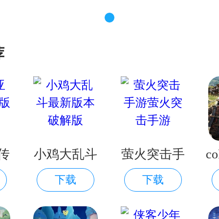
荐
传
小鸡大乱斗
萤火突击手
c
下载
下载
版下
最新版本破
游萤火突击
解版
手游