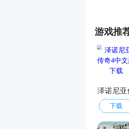
游戏推
泽诺尼亚
下载
奇4中文
载