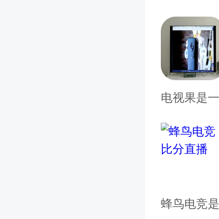
电视果是
备上的
蜂鸟电竞