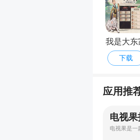
我是大东
下载
手游官方
版
应用推
电视果