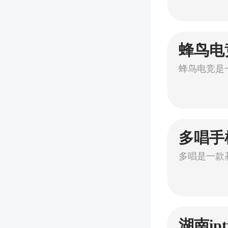
蜂鸟电
多唱手
湖南ip