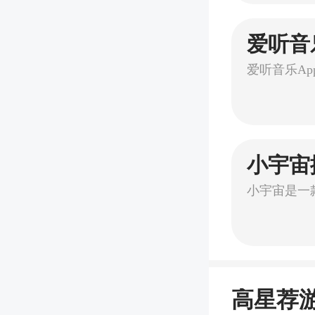
爱听音乐
小宇宙
高星荐