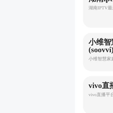
小维智
(soovvi
vivo