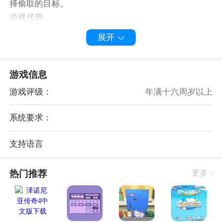
择偷取的目标。
游戏优势
1. 简单易上手：游戏规则简单，容易上手，让玩家能够
展开
快速融入游戏。
2. 休闲娱乐：游戏可以缓解压力，提供快乐的娱乐体
验。
游戏信息
3. 多样化内容：游戏中有许多好玩的内容，难度由易到
游戏评级：
年满十六周岁以上
难，适合各个年龄阶段的玩家。
总的来说，《偷钱比赛》是一款集策略、速度和创意于
系统要求：
一体的休闲益智游戏，玩家在游戏中需要运用智慧，制
定策略，完成各种偷窃任务，同时还要与其他玩家竞
支持语言
争，体验一场别开生面的竞赛。哎呀，你知道吗？在手
游的世界里，有一种比赛特别有趣，那就是——偷钱比
热门推荐
更多
赛！听起来是不是有点刺激？没错，就是那种让你心跳
加速、紧张刺激的偷钱游戏。今天，我就要带你深入探
索这个神秘的世界，看看那些让人眼花缭乱的偷钱技