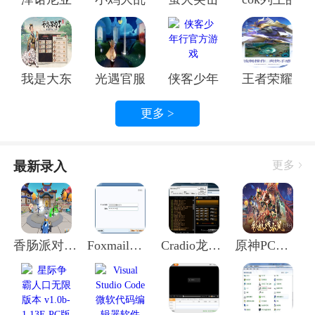
2. 《侠盗猎车手》：这款经典的沙盒游戏，玩家可以自
由探索城市，完成各种偷窃任务。无论是偷车、偷宝，
还是抢劫银行，都能让你体验到偷钱的快感。
3. 《刺客信条》：这款游戏以历史为背景，玩家扮演刺
我是大东家手游官方正版
光遇官服光遇官服
侠客少年行官方游戏
王者荣耀官
客，完成各种刺杀和偷窃任务。游戏剧情丰富，角色设
定独特，是喜欢历史题材玩家的不错选择。
更多 >
三、偷钱比赛手游的技巧分享
最新录入
更多
香肠派对电脑版 v2.70 Win版
Foxmail邮箱电脑版 v7.2.25.331 最新版
Cradio龙卷风网络收音机官方电脑版 v7.9.2021.701 免费最新版
原神PC端 v5.4.0 米哈游官服
既然要玩好偷钱比赛手游，自然少不了技巧。下面，我
就来分享一些实用的偷钱技巧，让你在游戏中如鱼得