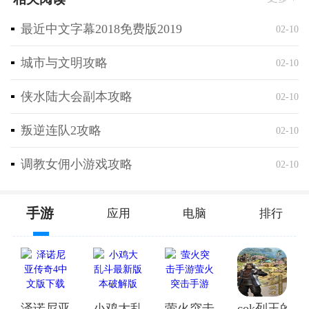
化的玩法，让每个人都能找到自己的乐趣。
最近中文字幕2018免费版2019
02-10
二、热门偷钱比赛手游盘点
城市与文明攻略
02-10
侠水陆大会副本攻略
02-10
叛逆连队2攻略
02-10
调教女佣小游戏攻略
02-10
那么，都有哪些热门的偷钱比赛手游呢？让我来给你一
手游
应用
电脑
排行
一揭晓！
1. 《偷天换日》：这款游戏以电影《偷天换日》为原
型，玩家需要扮演主角，完成一系列高难度的偷窃任
务。游戏画面精美，剧情紧张刺激，是偷钱爱好者的不
二之选。
泽诺尼亚传奇4中文版下载
小鸡大乱斗最新版本破解版
萤火突击手游萤火突击手
cok列王的