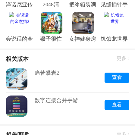
巧，保证让你大呼过瘾！
泽诺尼亚传奇4中文版下载
2048清
把冰箱装满手游
见缝插针手游
一、偷钱比赛手游的魅力
会说话的金杰猫2
猴子很忙
女神健身房
饥饿龙世界
相关版本
更多
痛苦攀岩2
查看
首先，得说说这偷钱比赛手游的魅力。想象一下，你化
身成一个机智的盗贼，在虚拟的世界里大显身手，巧妙
数字连接合并手游
地避开守卫，成功偷取宝藏。这种紧张刺激的体验，是
查看
不是让你跃跃欲试？
而且，这偷钱比赛手游的玩法多种多样，有单打独斗，
也有团队协作。你可以选择一个擅长偷窃的角色，也可
相关阅读
更多
以组建一个默契的团队，共同完成偷钱任务。这种多元