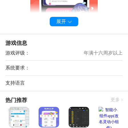
展开
游戏信息
桌面萌宠总动员最新版app，如其名，是一款集萌宠养
成、互动、竞技于一体的桌面游戏。在这里，你可以选
游戏评级：
年满十六周岁以上
择各种各样的萌宠，从可爱的猫咪、狗狗，到神秘的精
系统要求：
灵、怪兽，应有尽有。每一只萌宠都有自己独特的性格
和技能，等你来发现和培养。
支持语言
萌宠养成，乐趣无穷
热门推荐
更多