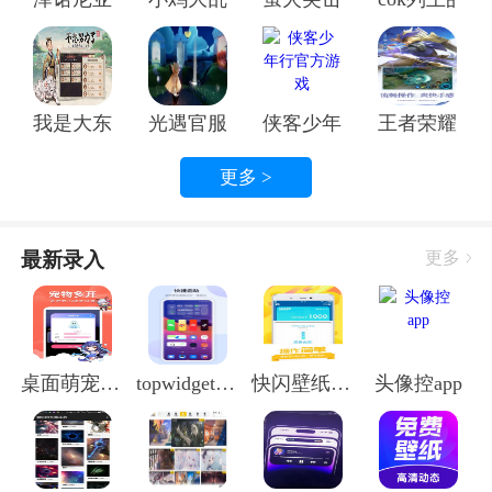
桌面萌宠总动员不仅是一款单人游戏，它还是一个社交
平台。在这里，你可以与其他玩家互动，结交志同道合
的小伙伴。你可以邀请他们一起组队参加竞技比赛，也
我是大东家手游官方正版
光遇官服光遇官服
侠客少年行官方游戏
王者荣耀官
可以互相交流养宠心得。这种互动性，让游戏变得更加
有趣和真实。
更多 >
竞技比赛，展现你的实力
桌面萌宠总动员最新版app还设有丰富的竞技比赛，让
最新录入
更多
你在游戏中大显身手。你可以参加单人赛、组队赛，甚
至是跨服比赛。在这些比赛中，你需要运用策略，发挥
你的萌宠技能，才能取得胜利。这不仅考验你的操作技
巧，还考验你的团队协作能力。
桌面萌宠总动员最新版app
topwidgets万能小组件官方版
快闪壁纸app
头像控app
游戏特色，亮点多多
1. 丰富的萌宠种类：超过100种萌宠供你选择，每一只
都有独特的魅力。