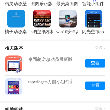
精灵动态壁纸软件(小精灵壁纸)
图图乐正版
最美桌面图标app
智能小组件ap
柚子动态桌面app
p图壁纸相机软件(改名p图秀秀)
win10安卓桌面app
闪光壁纸app
相关版本
更多
桌面萌宠总动员最新版app
查看
在桌面萌宠总动员中，你可以通过喂食、洗澡、玩耍等
topwidgets万能小组件官方版
查看
方式来照顾你的萌宠。每天签到，还能获得丰厚的奖
励，让你的萌宠茁壮成长。而且，随着等级的提升，你
还可以解锁更多有趣的养成项目，比如给萌宠换装、学
习新技能等。
相关阅读
更多