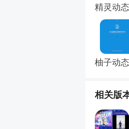
精灵动态
柚子动态
为了方便
app（
相关版
可以根据
美食等不
的，让你