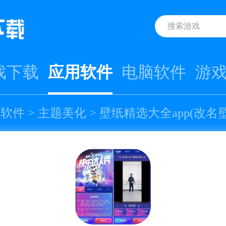
戏下载
应用软件
电脑软件
游
用软件
>
主题美化
> 壁纸精选大全app(改名壁纸