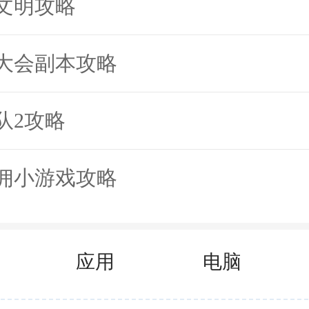
文明攻略
大全app（改名壁纸主题大全）还具
大会副本攻略
会根据你的浏览记录和喜好，为你推
。这样一来，你再也不用担心找不到
队2攻略
pp会帮你一站式解决！
时更新，紧跟潮流趋势
佣小游戏攻略
速变化的时代，潮流也在不断更新。
p（改名壁纸主题大全）会实时更新最
应用
电脑
潮流趋势。无论是热门电影、电视剧