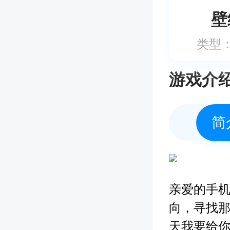
壁
类型
游戏介
简
亲爱的手
向，寻找
天我要给你