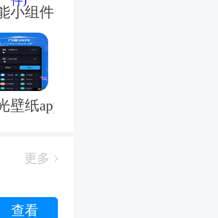
p
能小组件app(改名灵动小组件)
)
pp
光壁纸app最新版(主题壁纸大全)
大全
的分类。你
更多
、动物、
有更细致
大全)
查看