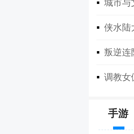
城市与
壁纸精选
侠水陆
功能，它
你的壁纸
叛逆连
纸了，a
四、实
调教女
在这个快
大全ap
手游
让你紧跟