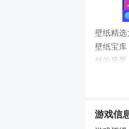
壁纸精选
壁纸宝库
然的风景
市风光，
挑选，保
二、分
游戏信