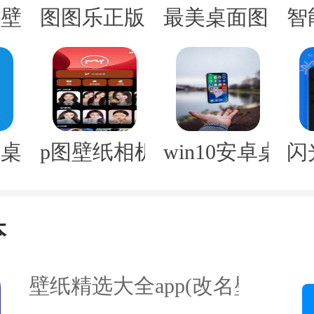
壁纸软件(小精灵壁纸)
图图乐正版
最美桌面图标ap
智
桌面app
p图壁纸相机软件(改名p图秀秀
win10安卓桌面a
闪
用户快速找到心仪的壁纸，壁纸精选
改名壁纸主题大全）将壁纸进行了详细
本
自己的喜好，选择风景、动漫、人物
同主题的壁纸。而且，每个分类下还
壁纸精选大全app(改名壁纸主题
轻松锁定目标。