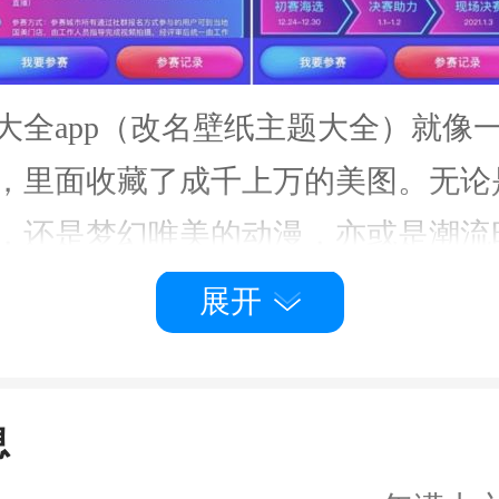
大全app（改名壁纸主题大全）就像
，里面收藏了成千上万的美图。无论
，还是梦幻唯美的动漫，亦或是潮流
这里都能找到。而且，这些壁纸都是
展开
证每一张都足够惊艳。
类明确，轻松找到心仪壁纸
息