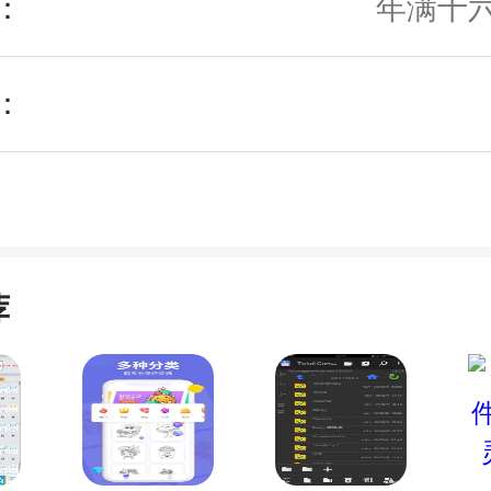
：
年满十
：
荐