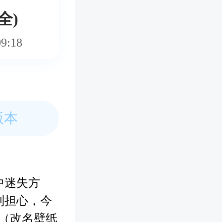
全)
09:18
版本
中迷失方
别担心，今
p（改名壁纸