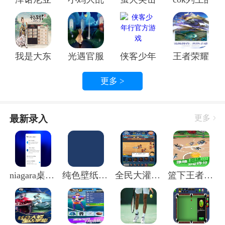
1. 下载破解版：首先，你需要从可靠的网站下载
Niagara桌面启动器破解版。请注意，破解版软件可能
存在安全风险，请谨慎使用。
我是大东家手游官方正版
光遇官服光遇官服
侠客少年行官方游戏
王者荣耀官
2. 安装破解版：下载完成后，双击安装包，按照提示进
行安装。
更多 >
3. 设置桌面启动器：安装完成后，打开桌面启动器，你
可以根据自己的需求进行设置，如调整布局、更换皮肤
最新录入
更多
等。
4. 使用桌面启动器：现在，你可以将常用软件的图标拖
拽到桌面启动器中，方便快速启动。
四、Niagara桌面启动器破解版：安全与风险
niagara桌面启动器破解版
纯色壁纸客户端
全民大灌篮测试服
篮下王者手游官方版
虽然Niagara桌面启动器破解版功能强大，但使用破解
版软件存在一定的风险。以下是一些需要注意的事项：
1. 安全风险：破解版软件可能存在病毒、木马等恶意程