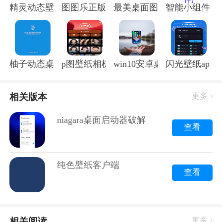
精灵动态壁纸软件(小精灵壁纸)
图图乐正版
最美桌面图标app
智能小组件ap
柚子动态桌面app
p图壁纸相机软件(改名p图秀秀)
win10安卓桌面app
闪光壁纸app
1. 个性化桌面：Niagara桌面启动器破解版支持自定义
桌面布局，你可以根据自己的喜好调整图标大小、颜
色、透明度等，让你的桌面焕然一新。
相关版本
更多
2. 快速启动：通过拖拽图标到桌面启动器，你可以快速
niagara桌面启动器破解版
启动常用软件，无需打开开始菜单，节省时间。
查看
3. 任务栏整合：Niagara桌面启动器破解版可以将任务
栏整合到桌面启动器中，让你在桌面启动器中查看所有
正在运行的程序。
纯色壁纸客户端
查看
4. 搜索功能：内置搜索功能，让你轻松找到电脑中的文
件、文件夹和应用程序。
5. 皮肤支持：支持皮肤更换，你可以根据自己的喜好下
载各种皮肤，让你的桌面更加个性化。
相关阅读
更多